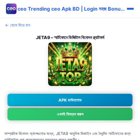
ceo Trending ceo Apk BD | Login সহজ Bonus 🔥
← হোমে ফিরে যান
JETA9 – স্মার্টফোনে ডিজিটাল বিনোদন প্ল্যাটফর্ম
APK ডাউনলোড
এখনই নিবন্ধন করুন
সাম্প্রতিক বিনোদন অ্যাপগুলোর মধ্যে, JETA9 আধুনিক ডিজাইন এবং দৈনন্দিন স্মার্টফোনের জন্য
অপ্টিমাইজ করা পারফরম্যান্সের সমন্বয়ের কারণে লক্ষণীয়।