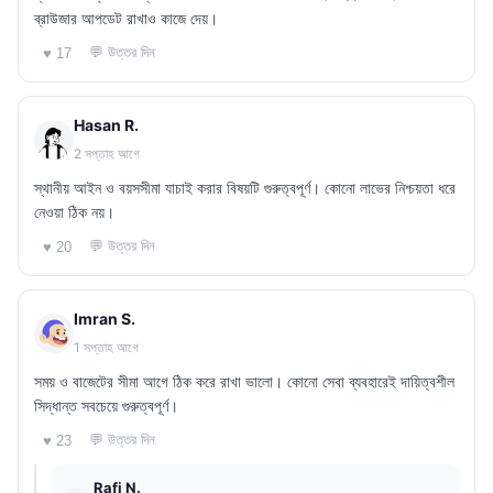
ব্রাউজার আপডেট রাখাও কাজে দেয়।
💬 উত্তর দিন
♥ 17
Hasan R.
2 সপ্তাহ আগে
স্থানীয় আইন ও বয়সসীমা যাচাই করার বিষয়টি গুরুত্বপূর্ণ। কোনো লাভের নিশ্চয়তা ধরে
নেওয়া ঠিক নয়।
💬 উত্তর দিন
♥ 20
Imran S.
1 সপ্তাহ আগে
সময় ও বাজেটের সীমা আগে ঠিক করে রাখা ভালো। কোনো সেবা ব্যবহারেই দায়িত্বশীল
সিদ্ধান্ত সবচেয়ে গুরুত্বপূর্ণ।
💬 উত্তর দিন
♥ 23
Rafi N.