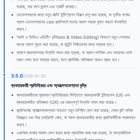
হয়েছে, যার ফলে ক্র্যাশ এবং ত্রুটি কমেছে।
ডেভেলপারদের জন্য নতুন API ইন্টিগ্রেশন বিকল্প চালু করা হয়েছে, যা তৃতীয় পক্ষের
অ্যাপ ডেভেলপারদের ceo প্ল্যাটফর্মে তাদের অ্যাপ সহজে যুক্ত করতে উৎসাহিত
করবে।
'ফটো ও ভিডিও এডিটিং' (Photo & Video Editing) বিভাগে নতুন পেশাদার
মানের অ্যাপ যুক্ত করা হয়েছে, যা কন্টেন্ট নির্মাতাদের জন্য সহায়ক হবে।
ক্যাশে ব্যবস্থাপনার উন্নতি সাধন করা হয়েছে, যা অ্যাপ তালিকা এবং অন্যান্য ডেটা
দ্রুত লোড হতে সাহায্য করবে, ফলে ব্রাউজিং অভিজ্ঞতা আরও দ্রুত হবে।
3.5.0
2026-01-30
ব্যবহারকারী প্রতিক্রিয়া এবং অ্যাক্সেসযোগ্যতা বৃদ্ধি
ব্যবহারকারীদের মূল্যবান প্রতিক্রিয়ার ভিত্তিতে ব্যবহারকারী ইন্টারফেস (UI) এবং
ব্যবহারকারীর অভিজ্ঞতা (UX) এর গুরুত্বপূর্ণ উন্নতি সাধন করা হয়েছে।
প্ল্যাটফর্মের অ্যাক্সেসযোগ্যতা বাড়াতে নতুন বৈশিষ্ট্য যোগ করা হয়েছে, যেমন ফন্ট সাইজ
নিয়ন্ত্রণ এবং উচ্চ কনট্রাস্ট মোড, যা সকল ব্যবহারকারীর জন্য প্ল্যাটফর্মটিকে সহজলভ্য
করবে।
একাধিক ভাষায় সমর্থন যোগ করার জন্য প্রাথমিক কাজ শুরু হয়েছে, যা আন্তর্জাতিক
ব্যবহারকারীদের জন্য প্ল্যাটফর্মটিকে আরও উপযোগী করে তুলবে।