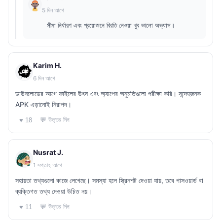
5 দিন আগে
সীমা নির্ধারণ এবং প্রয়োজনে বিরতি নেওয়া খুব ভালো অভ্যাস।
Karim H.
6 দিন আগে
ডাউনলোডের আগে ফাইলের উৎস এবং অ্যাপের অনুমতিগুলো পরীক্ষা করি। সন্দেহজনক
APK এড়ানোই নিরাপদ।
💬 উত্তর দিন
♥ 18
Nusrat J.
1 সপ্তাহ আগে
সহায়তা তথ্যগুলো কাজে লেগেছে। সমস্যা হলে স্ক্রিনশট দেওয়া যায়, তবে পাসওয়ার্ড বা
ব্যক্তিগত তথ্য দেওয়া উচিত নয়।
💬 উত্তর দিন
♥ 11