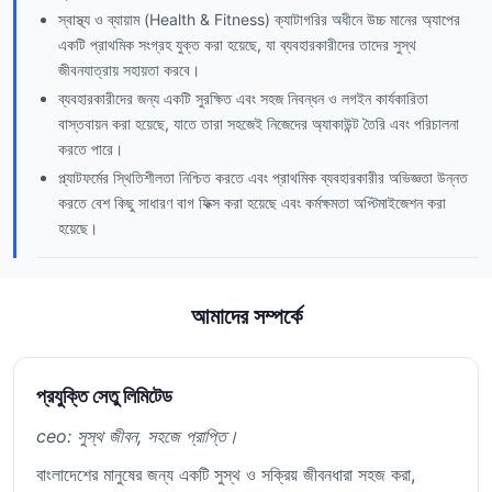
স্বাস্থ্য ও ব্যায়াম (Health & Fitness) ক্যাটাগরির অধীনে উচ্চ মানের অ্যাপের
একটি প্রাথমিক সংগ্রহ যুক্ত করা হয়েছে, যা ব্যবহারকারীদের তাদের সুস্থ
জীবনযাত্রায় সহায়তা করবে।
ব্যবহারকারীদের জন্য একটি সুরক্ষিত এবং সহজ নিবন্ধন ও লগইন কার্যকারিতা
বাস্তবায়ন করা হয়েছে, যাতে তারা সহজেই নিজেদের অ্যাকাউন্ট তৈরি এবং পরিচালনা
করতে পারে।
প্ল্যাটফর্মের স্থিতিশীলতা নিশ্চিত করতে এবং প্রাথমিক ব্যবহারকারীর অভিজ্ঞতা উন্নত
করতে বেশ কিছু সাধারণ বাগ ফিক্স করা হয়েছে এবং কর্মক্ষমতা অপ্টিমাইজেশন করা
হয়েছে।
আমাদের সম্পর্কে
প্রযুক্তি সেতু লিমিটেড
ceo: সুস্থ জীবন, সহজে প্রাপ্তি।
বাংলাদেশের মানুষের জন্য একটি সুস্থ ও সক্রিয় জীবনধারা সহজ করা,