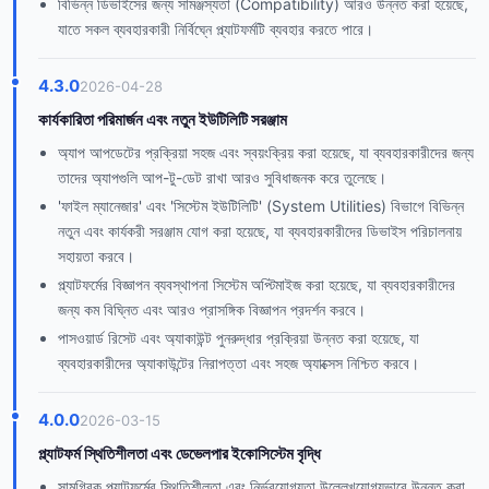
বিভিন্ন ডিভাইসের জন্য সামঞ্জস্যতা (Compatibility) আরও উন্নত করা হয়েছে,
যাতে সকল ব্যবহারকারী নির্বিঘ্নে প্ল্যাটফর্মটি ব্যবহার করতে পারে।
4.3.0
2026-04-28
কার্যকারিতা পরিমার্জন এবং নতুন ইউটিলিটি সরঞ্জাম
অ্যাপ আপডেটের প্রক্রিয়া সহজ এবং স্বয়ংক্রিয় করা হয়েছে, যা ব্যবহারকারীদের জন্য
তাদের অ্যাপগুলি আপ-টু-ডেট রাখা আরও সুবিধাজনক করে তুলেছে।
'ফাইল ম্যানেজার' এবং 'সিস্টেম ইউটিলিটি' (System Utilities) বিভাগে বিভিন্ন
নতুন এবং কার্যকরী সরঞ্জাম যোগ করা হয়েছে, যা ব্যবহারকারীদের ডিভাইস পরিচালনায়
সহায়তা করবে।
প্ল্যাটফর্মের বিজ্ঞাপন ব্যবস্থাপনা সিস্টেম অপ্টিমাইজ করা হয়েছে, যা ব্যবহারকারীদের
জন্য কম বিঘ্নিত এবং আরও প্রাসঙ্গিক বিজ্ঞাপন প্রদর্শন করবে।
পাসওয়ার্ড রিসেট এবং অ্যাকাউন্ট পুনরুদ্ধার প্রক্রিয়া উন্নত করা হয়েছে, যা
ব্যবহারকারীদের অ্যাকাউন্টের নিরাপত্তা এবং সহজ অ্যাক্সেস নিশ্চিত করবে।
4.0.0
2026-03-15
প্ল্যাটফর্ম স্থিতিশীলতা এবং ডেভেলপার ইকোসিস্টেম বৃদ্ধি
সামগ্রিক প্ল্যাটফর্মের স্থিতিশীলতা এবং নির্ভরযোগ্যতা উল্লেখযোগ্যভাবে উন্নত করা