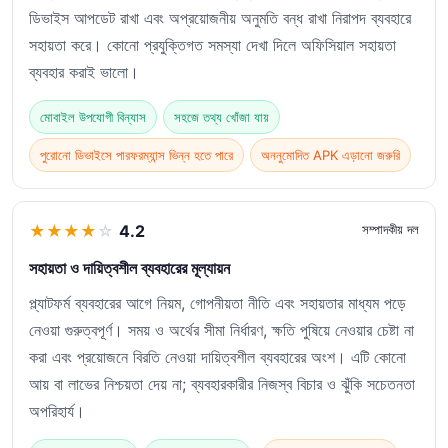
ডিভাইস আপডেট রাখা এবং অপ্রয়োজনীয় অনুমতি বন্ধ রাখা নিরাপদ ব্যবহারে
সহায়তা করে। কোনো প্রযুক্তিগত সমস্যা দেখা দিলে অফিসিয়াল সহায়তা
ব্যবহার করাই ভালো।
মোবাইল উপযোগী বিন্যাস
সহজে তথ্য খোঁজা যায়
পুরোনো ডিভাইসে পারফরম্যান্স ভিন্ন হতে পারে
অননুমোদিত APK এড়ানো জরুরি
★
★
★
★
☆
4.2
সম্পাদকীয় দল
সহায়তা ও দায়িত্বশীল ব্যবহারের মূল্যায়ন
প্ল্যাটফর্ম ব্যবহারের আগে নিয়ম, গোপনীয়তা নীতি এবং সহায়তার মাধ্যম পড়ে
নেওয়া গুরুত্বপূর্ণ। সময় ও অর্থের সীমা নির্ধারণ, ক্ষতি পুষিয়ে নেওয়ার চেষ্টা না
করা এবং প্রয়োজনে বিরতি নেওয়া দায়িত্বশীল ব্যবহারের অংশ। এটি কোনো
আয় বা লাভের নিশ্চয়তা দেয় না; ব্যবহারকারীর নিজস্ব বিচার ও ঝুঁকি সচেতনতা
অপরিহার্য।