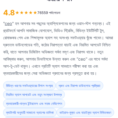
4.8
★
★
★
★
★
76559 পর্যালোচনা
"
ceo
" হল আপনার সব পছন্দের অ্যাপ্লিকেশনের জন্য ওয়ান-স্টপ গন্তব্য। এই
প্ল্যাটফর্মে আপনি সামাজিক যোগাযোগ, ভিডিও স্ট্রিমিং, বিভিন্ন ইউটিলিটি টুল,
রোমাঞ্চকর গেম এবং শিক্ষামূলক অ্যাপ সহ অসংখ্য সফটওয়্যার খুঁজে পাবেন। আমরা
দ্রুততম ডাউনলোডের গতি, কঠোর নিরাপত্তা যাচাই এবং নিয়মিত আপডেট নিশ্চিত
করি, যাতে আপনার ডিজিটাল অভিজ্ঞতা সর্বদা মসৃণ এবং নিরাপদ থাকে। নতুন
আবিষ্কার করুন, আপনার ডিভাইসকে উন্নত করুন এবং "ceo" এর সাথে সর্বদা
আপ-টু-ডেট থাকুন। এখানে প্রতিটি অ্যাপ সাবধানে পরীক্ষা করা হয় এবং
ব্যবহারকারীদের জন্য সেরা অভিজ্ঞতা প্রদানের জন্য প্রস্তুত রাখা হয়।
বিভিন্ন ধরণের সফটওয়্যারের বিশাল সংগ্রহ
দ্রুত এবং নিরাপদ ডাউনলোড প্রক্রিয়া
নিয়মিত অ্যাপ আপডেট এবং নতুন সংস্করণ উপলব্ধ
ব্যবহারকারী-বান্ধব ইন্টারফেস এবং সহজ নেভিগেশন
ক্যাটাগরি অনুযায়ী সাজানো অ্যাপের তালিকা
ভাইরাস-মুক্ত এবং যাচাইকৃত অ্যাপ নিশ্চিতকরণ